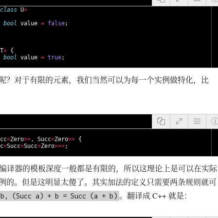
class
U
>
bool
value
=
false
;
T
>
{
bool
value
=
true
;
呢？对于有限的元素，我们当然可以为每一个实例做特化，比
cc
<
Zero
>>
,
Succ
<
Zero
>>
{
c
<
Succ
<
Succ
<
Zero
>>>
;
+ 编译器的模板深度一般都是有限的，所以这理论上是可以在实际
例的。但是这明显太傻了。其实加法的定义只需要两条规则就可
。翻译成 C++ 就是：
 b, (Succ a) + b = Succ (a + b)