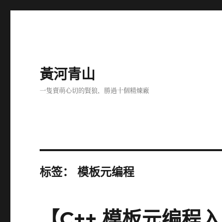
黃河青山
一隻賣萌心切的賢狼，勝過十個精煉廠
标签：
模板元编程
【C++ 模板元编程入