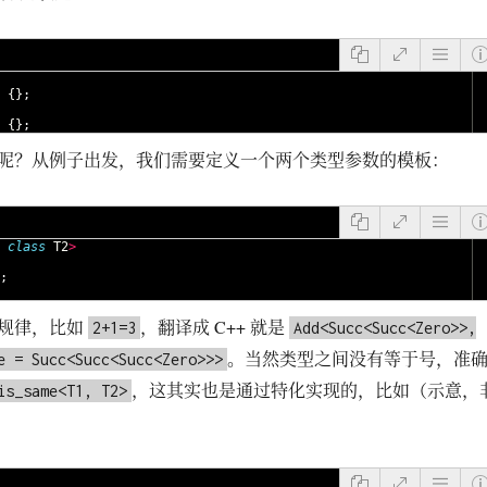
{
}
;
{
}
;
呢？从例子出发，我们需要定义一个两个类型参数的模板：
class
T2
>
;
规律，比如
，翻译成 C++ 就是
2+1=3
Add<Succ<Succ<Zero>>,
。当然类型之间没有等于号，准
e = Succ<Succ<Succ<Zero>>>
，这其实也是通过特化实现的，比如（示意，
is_same<T1, T2>