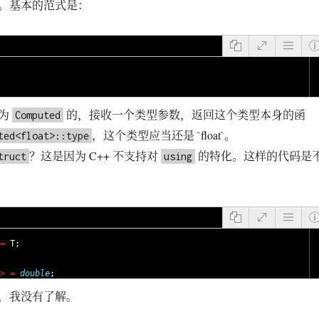
。基本的范式是：
名为
的，接收一个类型参数，返回这个类型本身的函
Computed
，这个类型应当还是 `float`。
ted<float>::type
？这是因为 C++ 不支持对
的特化。这样的代码是
truct
using
=
T
;
>
=
double
;
，我没有了解。