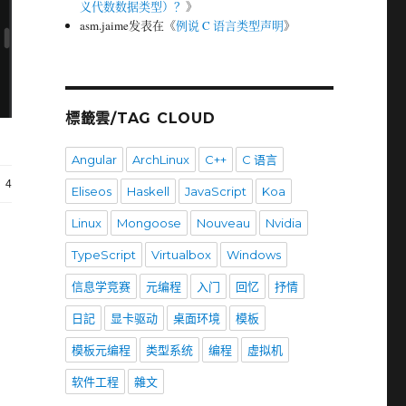
义代数数据类型）？
》
asm.jaime
发表在《
例说 C 语言类型声明
》
標籤雲/TAG CLOUD
Angular
ArchLinux
C++
C 语言
4
Eliseos
Haskell
JavaScript
Koa
Linux
Mongoose
Nouveau
Nvidia
TypeScript
Virtualbox
Windows
信息学竞赛
元编程
入门
回忆
抒情
日記
显卡驱动
桌面环境
模板
模板元编程
类型系统
编程
虚拟机
软件工程
雜文