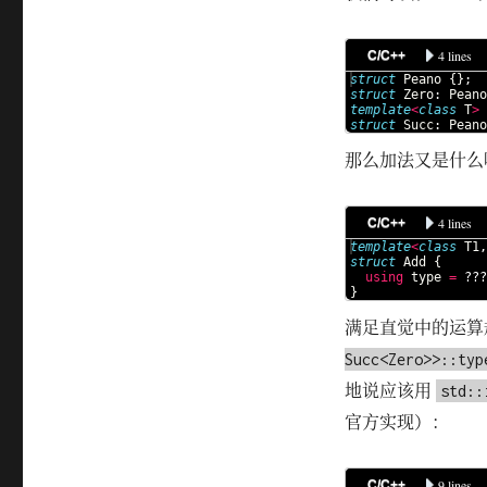
4 lines
C/C++
struct
Peano
{
}
;
struct
Zero
:
Peano
template
<
class
T
>
struct
Succ
:
Peano
那么加法又是什么
4 lines
C/C++
template
<
class
T1
,
struct
Add
{
using
type
=
???
}
满足直觉中的运算
Succ<Zero>>::typ
地说应该用
std::
官方实现）：
9 lines
C/C++