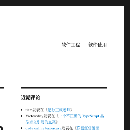
软件工程
软件使用
近期评论
tiam
发表在《
记孙正威老师
》
Victoredity
发表在《
一个不正确的 TypeScript 类
型定义引发的血案
》
o
dadu online terpercaya
发表在《
從張鈺哲說開