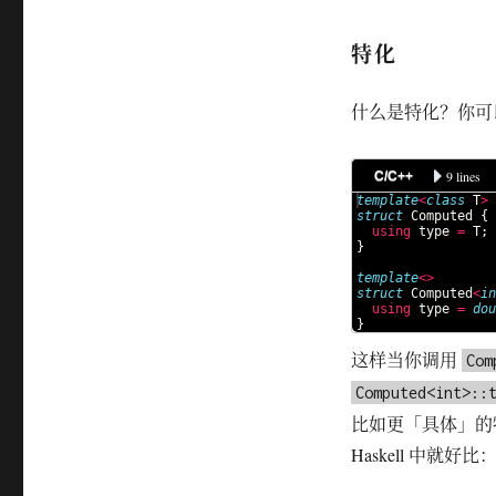
特化
什么是特化？你可以
9 lines
C/C++
template
<
class
T
>
struct
Computed
{
using
type
=
T
;
}
template
<>
struct
Computed
<
in
using
type
=
dou
}
这样当你调用
Com
Computed<int>::
比如更「具体」的特
Haskell 中就好比