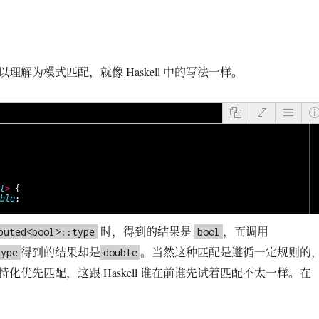
理解为模式匹配，就像 Haskell 中的写法一样。
t
>
{
ble
;
时，得到的结果是
，而调用
puted<bool>::type
bool
得到的结果却是
。当然这种匹配是遵循一定规则的
type
double
化优先匹配，这跟 Haskell 谁在前谁先试着匹配不太一样。在
：