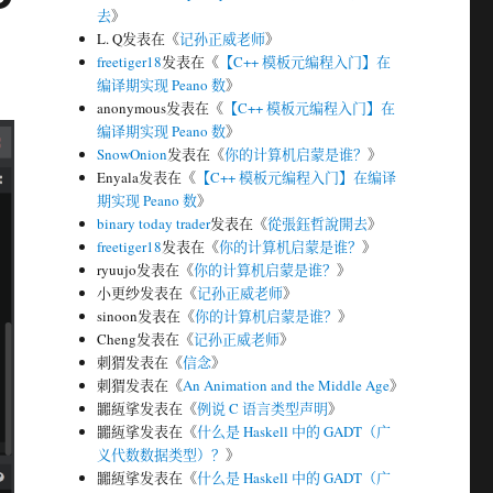
去
》
L. Q
发表在《
记孙正威老师
》
freetiger18
发表在《
【C++ 模板元编程入门】在
编译期实现 Peano 数
》
anonymous
发表在《
【C++ 模板元编程入门】在
编译期实现 Peano 数
》
SnowOnion
发表在《
你的计算机启蒙是谁？
》
Enyala
发表在《
【C++ 模板元编程入门】在编译
期实现 Peano 数
》
binary today trader
发表在《
從張鈺哲說開去
》
freetiger18
发表在《
你的计算机启蒙是谁？
》
ryuujo
发表在《
你的计算机启蒙是谁？
》
小更纱
发表在《
记孙正威老师
》
sinoon
发表在《
你的计算机启蒙是谁？
》
Cheng
发表在《
记孙正威老师
》
刺猬
发表在《
信念
》
刺猬
发表在《
An Animation and the Middle Age
》
嚻絚挲
发表在《
例说 C 语言类型声明
》
嚻絚挲
发表在《
什么是 Haskell 中的 GADT（广
义代数数据类型）？
》
嚻絚挲
发表在《
什么是 Haskell 中的 GADT（广