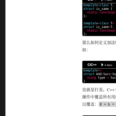
template
<
class
T
,
struct
is_same
{
static
constexpr
}
;
template
<
class
T
>
struct
is_same
<
T
,
static
constexpr
}
;
那么如何定义加法
如：
4 lines
C/C++
template
<>
struct
Add
<
Succ
<
Su
using
type
=
Suc
}
也就是打表。C+
操作中覆盖所有用
以覆盖：
0 + b =