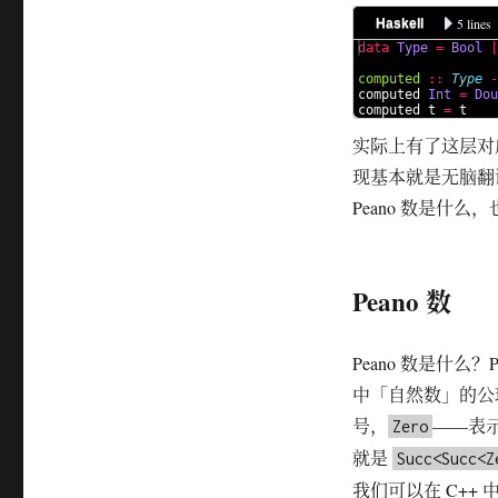
5 lines
Haskell
data
Type
=
Bool
|
computed
::
Type
-
computed 
Int
=
Dou
computed t 
=
 t
实际上有了这层对应，
现基本就是无脑翻译了
Peano 数是什
Peano 数
Peano 数是什
中「自然数」的公
号，
——表
Zero
就是
Succ<Succ<Z
我们可以在 C++