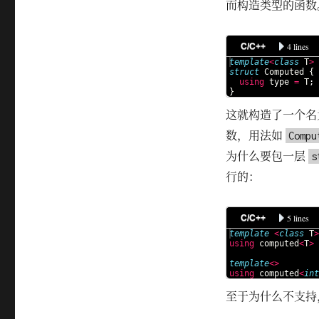
而构造类型的函数
在
编
译
4 lines
C/C++
期
template
<
class
T
>
实
struct
Computed
{
现
using
type
=
T
;
}
Peano
数
这就构造了一个
数，用法如
Compu
为什么要包一层
s
行的：
5 lines
C/C++
template
<
class
T
>
using
computed
<
T
>
template
<>
using
computed
<
int
至于为什么不支持